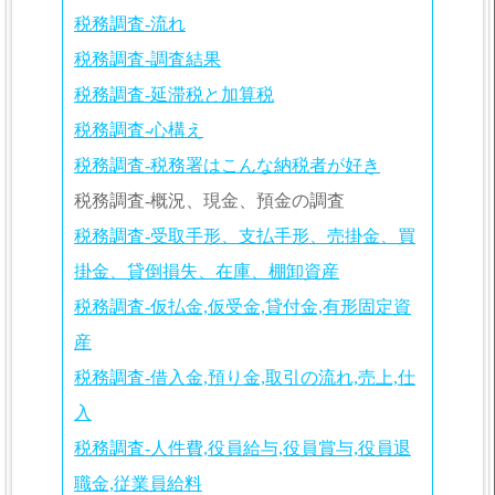
税務調査-流れ
税務調査-調査結果
税務調査-延滞税と加算税
税務調査-心構え
税務調査-税務署はこんな納税者が好き
税務調査-概況、現金、預金の調査
税務調査-受取手形、支払手形、売掛金、買
掛金、貸倒損失、在庫、棚卸資産
税務調査-仮払金,仮受金,貸付金,有形固定資
産
税務調査-借入金,預り金,取引の流れ,売上,仕
入
税務調査-人件費,役員給与,役員賞与,役員退
職金,従業員給料