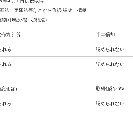
8 年4 月1 日以後取得
定率法、定額法等などから選択(建物、構築
建物附属設備は定額法）
で償却計算
半年償却
られる
認められない
られる
認められない
備忘価額)
取得価額×5%
られる
認められない