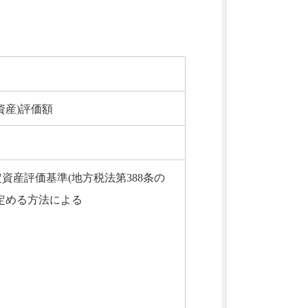
資産)評価額
資産評価基準(地方税法第388条の
定める方法による