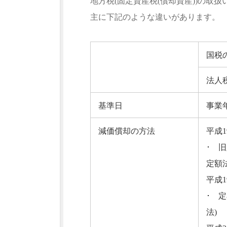
地方税(固定資産税(償却資産))の取扱
主に下記のような違いがあります。
国税
法人
基準日
事業年
減価償却の方法
平成1
･ 
定額
平成1
･ 
法)