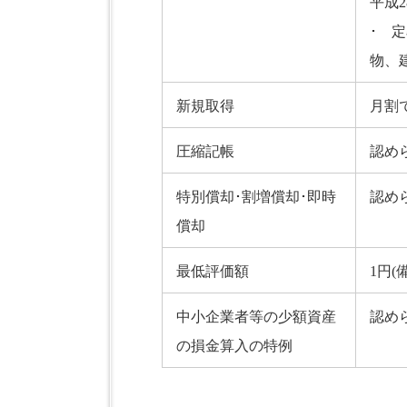
平成2
･ 
物、
新規取得
月割
圧縮記帳
認め
特別償却･割増償却･即時
認め
償却
最低評価額
1円(
中小企業者等の少額資産
認め
の損金算入の特例