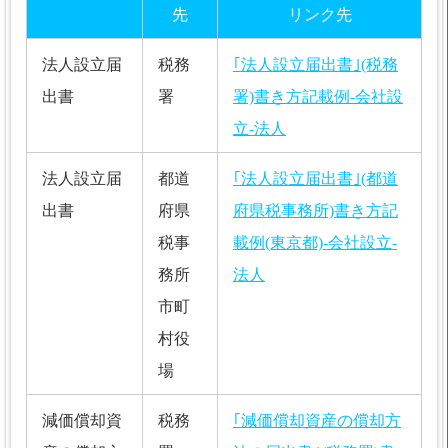
先
リンク先
法人設立届
税務
｢法人設立届出書｣(税務
出書
署
署)書き方記載例-会社設
立-法人
法人設立届
都道
｢法人設立届出書｣(都道
出書
府県
府県税事務所)書き方記
税事
載例(東京都)-会社設立-
務所
法人
市町
村役
場
減価償却資
税務
｢減価償却資産の償却方