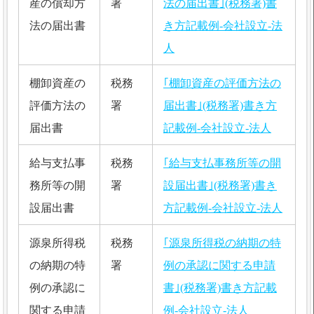
産の償却方
署
法の届出書｣(税務署)書
法の届出書
き方記載例-会社設立-法
人
棚卸資産の
税務
｢棚卸資産の評価方法の
評価方法の
署
届出書｣(税務署)書き方
届出書
記載例-会社設立-法人
給与支払事
税務
｢給与支払事務所等の開
務所等の開
署
設届出書｣(税務署)書き
設届出書
方記載例-会社設立-法人
源泉所得税
税務
｢源泉所得税の納期の特
の納期の特
署
例の承認に関する申請
例の承認に
書｣(税務署)書き方記載
関する申請
例-会社設立-法人