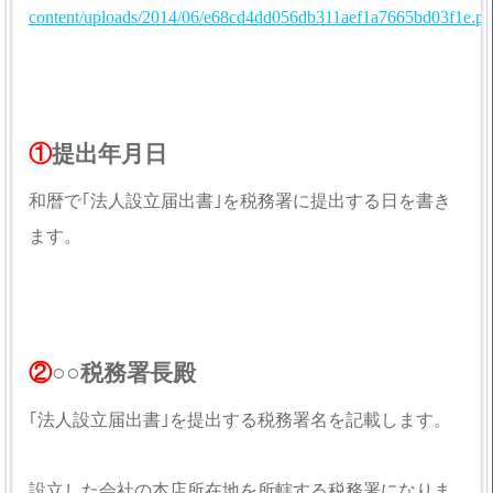
content/uploads/2014/06/e68cd4dd056db311aef1a7665bd03f1e.pd
①
提出年月日
和暦で｢法人設立届出書｣を税務署に提出する日を書き
ます。
②
○○税務署長殿
｢法人設立届出書｣を提出する税務署名を記載します。
設立した会社の本店所在地を所轄する税務署になりま